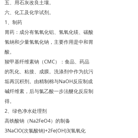
五、用石灰改良土壤。
六、化工及化学试剂。
1、制药
胃药：成分有氢氧化铝、氢氧化镁、碳酸
氢钠和少量氢氧化钠，主要作用是中和胃
酸。
羧甲基纤维素钠（CMC）：食品、药品
的乳化、粘接、成膜。洗涤剂中作为抗污
垢再沉积剂。由精制棉与NaOH反应制成
碱纤维素，后与氯乙酸一步法醚化反应制
得。
2、绿色净水处理剂
高铁酸钠（Na2FeO4）的制备
3NaClO(次氯酸钠)+2Fe(OH)3(氢氧化