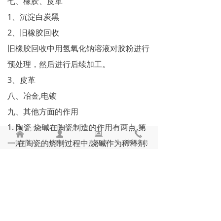
七、橡胶、皮革
1、沉淀白炭黑
2、旧橡胶回收
旧橡胶回收中用氢氧化钠溶液对胶粉进行
预处理，然后进行后续加工。
3、皮革
八、冶金,电镀
九、其他方面的作用
1. 陶瓷 烧碱在陶瓷制造的作用有两点,第
낀
넙
뀵
끅
一,在陶瓷的烧制过程中,烧碱作为稀释剂.
首页
关于我们
产品展示
热线电话
第二,烧制好的陶瓷表面会有划痕或很粗
糙,用烧碱溶液清洗后,使陶瓷表面更加光
滑.
2. 仪器工业用作酸中和剂、脱色剂、脱臭