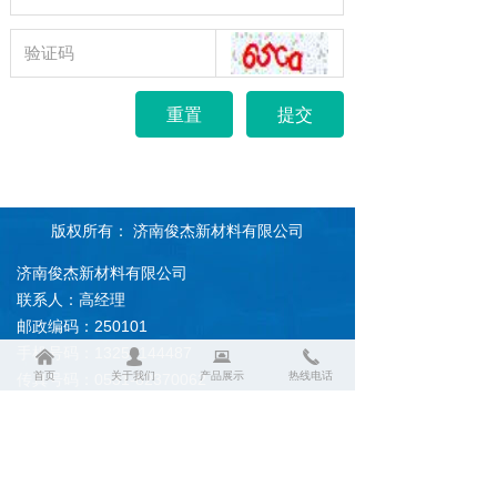
重置
提交
版权所有：
济南俊杰新材料有限公司
济南俊杰新材料有限公司
联系人：高经理
邮政编码：250101
手机号码：13256144487
낀
넙
뀵
끅
首页
关于我们
产品展示
热线电话
传真号码：0531-82370062
电子邮箱：2015349174@qq.com
QQ号码：2015349174
公司地址：山东省济南市天桥区北郊林场一区
203