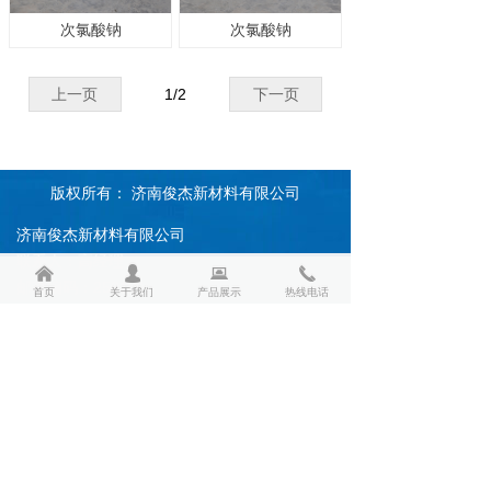
次氯酸钠
次氯酸钠
上一页
1
/
2
下一页
版权所有：
济南俊杰新材料有限公司
济南俊杰新材料有限公司
联系人：高经理
낀
넙
뀵
끅
낀
넙
뀵
끅
邮政编码：250101
首页
关于我们
产品展示
热线电话
首页
关于我们
产品展示
热线电话
手机号码：13256144487
传真号码：0531-82370062
电子邮箱：2015349174@qq.com
QQ号码：2015349174
公司地址：山东省济南市天桥区北郊林场一区
203