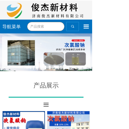
끀
导航菜单
끠
产品展示
끀