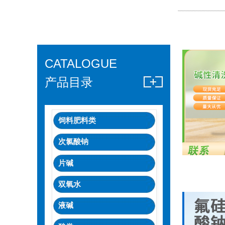
CATALOGUE
产品目录
饲料肥料类
次氯酸钠
片碱
双氧水
液碱