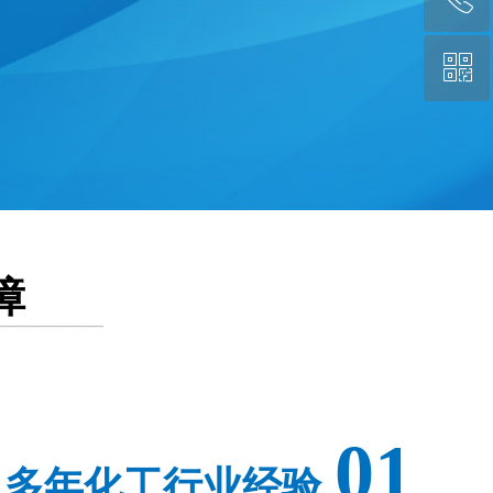
ꀥ
13256144487
微信二维码
障
01
多年化工行业经验