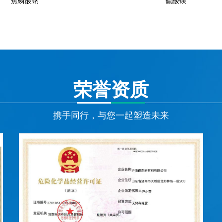
焦磷酸钠
硫酸镁
上一页
1
2
3
4
5
荣誉资质
携手同行，与您一起塑造未来