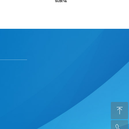
硫酸锰
下一页
ꁸ
ꂅ
回到顶部