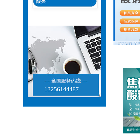
酸类
13256144487